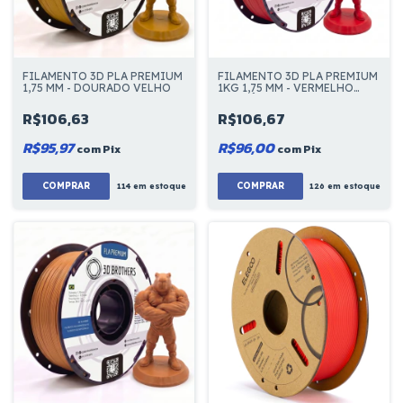
FILAMENTO 3D PLA PREMIUM
FILAMENTO 3D PLA PREMIUM
1KG 1,75 MM - VERMELHO
1,75 MM - DOURADO VELHO
BORDÔ
R$106,67
R$106,63
R$96,00
R$95,97
com
Pix
com
Pix
COMPRAR
126
em estoque
114
em estoque