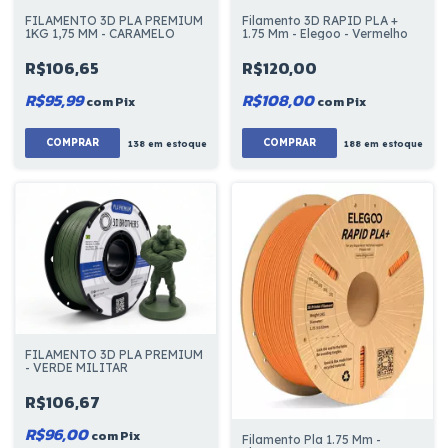
FILAMENTO 3D PLA PREMIUM
Filamento 3D RAPID PLA +
1KG 1,75 MM - CARAMELO
1.75 Mm - Elegoo - Vermelho
R$106,65
R$120,00
R$95,99
R$108,00
com
Pix
com
Pix
138
em estoque
188
em estoque
FILAMENTO 3D PLA PREMIUM
- VERDE MILITAR
R$106,67
R$96,00
com
Pix
Filamento Pla 1.75 Mm -