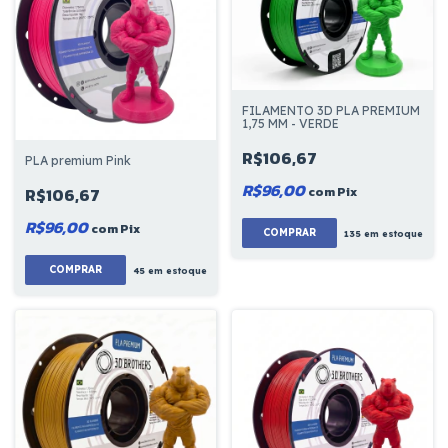
FILAMENTO 3D PLA PREMIUM
1,75 MM - VERDE
R$106,67
PLA premium Pink
R$96,00
com
Pix
R$106,67
R$96,00
com
Pix
COMPRAR
135
em estoque
COMPRAR
45
em estoque