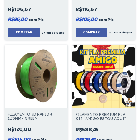
R$116,67
R$106,67
R$105,00
R$96,00
com
Pix
com
Pix
COMPRAR
67
em estoque
77
em estoque
FILAMENTO 3D RAPID +
FILAMENTO PREMIUM PLA
1,75MM - GREEN
KIT "AMIGO ESTOU AQUI"
R$120,00
R$588,45
R$108,00
R$529,61
com
Pix
com
Pix