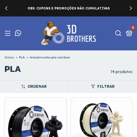
OBS: CUPONS E PROMOÇÕES NÃO CUMULATIVAS
0
Início
>
PLA
>
breadcrumbs.pla-rainbow
PLA
74 produtos
ORDENAR
FILTRAR