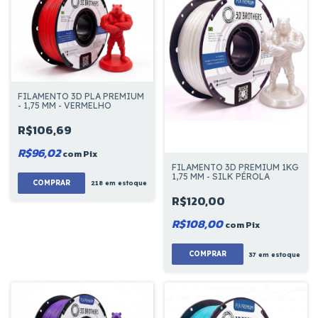
FILAMENTO 3D PLA PREMIUM
- 1,75 MM - VERMELHO
R$106,69
R$96,02
com
Pix
FILAMENTO 3D PREMIUM 1KG
1,75 MM - SILK PÉROLA
COMPRAR
218
em estoque
R$120,00
R$108,00
com
Pix
37
em estoque