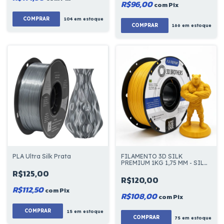
R$96,00
com
Pix
COMPRAR
104
em estoque
COMPRAR
166
em estoque
PLA Ultra Silk Prata
FILAMENTO 3D SILK
PREMIUM 1KG 1,75 MM - SILK
OURO
R$125,00
R$120,00
R$112,50
com
Pix
R$108,00
com
Pix
COMPRAR
15
em estoque
75
em estoque