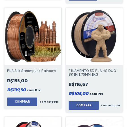
FILAMENTO 3D PLA HS DUO
PLA Silk Steampunk Rainbow
SKIN 1,75MM 1KG
R$155,00
R$116,67
R$139,50
com
Pix
R$105,00
com
Pix
COMPRAR
6
em estoque
1
em estoque