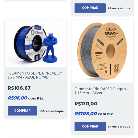
91
em estoque
FILAMENTO 3D PLA PREMIUM
1,75 MM - AZUL ROYAL
R$106,67
Filamento Pla RAPID Elegoo +
1.75 Mm - Silver
R$96,00
com
Pix
R$120,00
COMPRAR
195
em estoque
R$108,00
com
Pix
64
em estoque