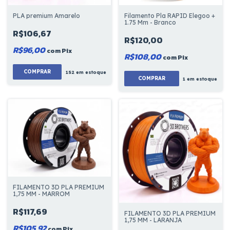
PLA premium Amarelo
Filamento Pla RAPID Elegoo +
1.75 Mm - Branco
R$106,67
R$120,00
R$96,00
com
Pix
R$108,00
com
Pix
COMPRAR
152
em estoque
1
em estoque
FILAMENTO 3D PLA PREMIUM
1,75 MM - MARROM
R$117,69
FILAMENTO 3D PLA PREMIUM
1,75 MM - LARANJA
R$105,92
com
Pix