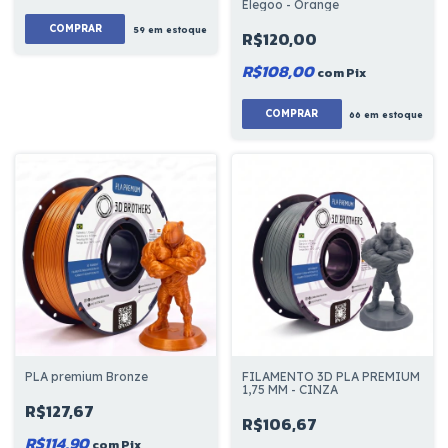
Elegoo - Orange
COMPRAR
59
em estoque
R$120,00
R$108,00
com
Pix
66
em estoque
FILAMENTO 3D PLA PREMIUM
PLA premium Bronze
1,75 MM - CINZA
R$127,67
R$106,67
R$114,90
com
Pix