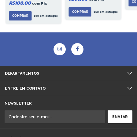
R$108,00
CO
com
Pix
COMPRAR
152
em estoque
188
em estoque
DEPARTAMENTOS
ENTRE EM CONTATO
NEWSLETTER