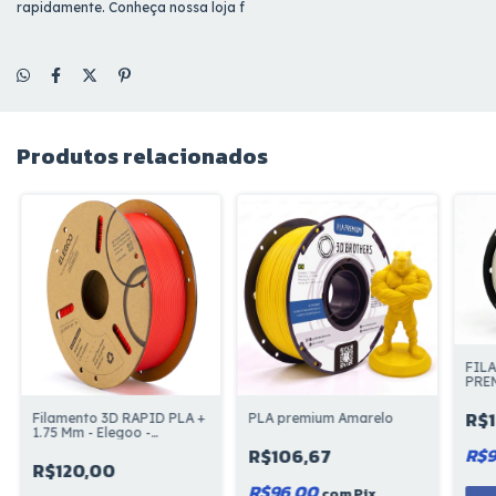
rapidamente. Conheça nossa loja f
Produtos relacionados
FIL
PREM
BRA
R$
Filamento 3D RAPID PLA +
PLA premium Amarelo
1.75 Mm - Elegoo -
Vermelho
R$
R$106,67
R$120,00
R$96,00
com
Pix