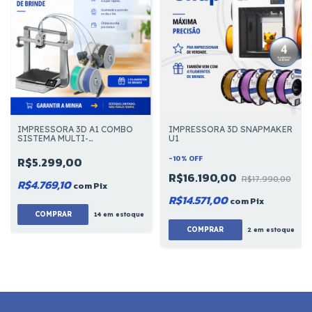
IMPRESSORA 3D A1 COMBO
IMPRESSORA 3D SNAPMAKER
SISTEMA MULTI-
U1
FILAMENTOS
-
10
%
OFF
R$5.299,00
R$16.190,00
R$17.990,00
R$4.769,10
com
Pix
R$14.571,00
com
Pix
14
em estoque
2
em estoque