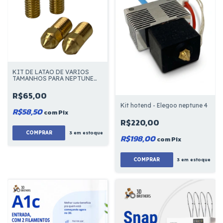
KIT DE LATAO DE VARIOS
TAMANHOS PARA NEPTUNE
4/4 PRO
R$65,00
Kit hotend - Elegoo neptune 4
R$58,50
com
Pix
R$220,00
3
em estoque
R$198,00
com
Pix
3
em estoque