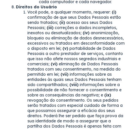
cada computador e cada navegador.
Direitos do Usuário
Você pode, a qualquer momento, requerer:
(i)
confirmação de que seus Dados Pessoais estão
sendo tratados;
(ii)
acesso aos seus Dados
Pessoais;
(iii)
correções a dados incompletos,
inexatos ou desatualizados;
(iv)
anonimização,
bloqueio ou eliminação de dados desnecessários,
excessivos ou tratados em desconformidade com
o disposto em lei;
(v)
portabilidade de Dados
Pessoais a outro prestador de serviços, contanto
que isso não afete nossos segredos industriais e
comerciais;
(vi)
eliminação de Dados Pessoais
tratados com seu consentimento, na medida do
permitido em lei;
(vii)
informações sobre as
entidades às quais seus Dados Pessoais tenham
sido compartilhados;
(viii)
informações sobre a
possibilidade de não fornecer o consentimento e
sobre as consequências da negativa; e
(ix)
revogação do consentimento. Os seus pedidos
serão tratados com especial cuidado de forma a
que possamos assegurar a eficácia dos seus
direitos. Poderá lhe ser pedido que faça prova da
sua identidade de modo a assegurar que a
partilha dos Dados Pessoais é apenas feita com