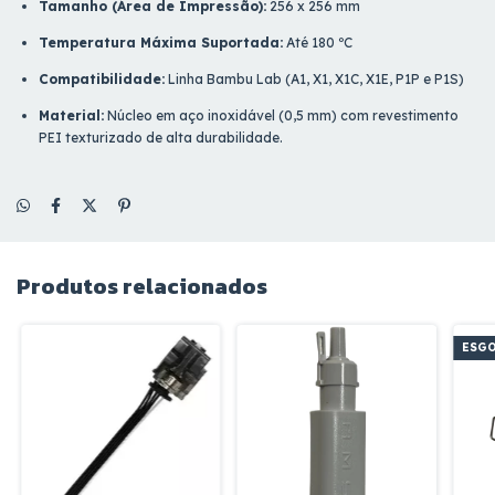
Tamanho (Área de Impressão):
256 x 256 mm
Temperatura Máxima Suportada:
Até 180 ºC
Compatibilidade:
Linha Bambu Lab (A1, X1, X1C, X1E, P1P e P1S)
Material:
Núcleo em aço inoxidável (0,5 mm) com revestimento
PEI texturizado de alta durabilidade.
Produtos relacionados
ESG