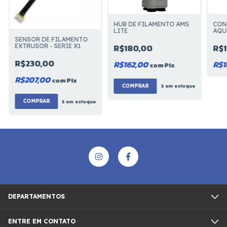
HUB DE FILAMENTO AMS
CON
LITE
AQU
SERI
SENSOR DE FILAMENTO
R$180,00
R$
EXTRUSOR - SERIE X1
R$230,00
R$162,00
R$1
com
Pix
R$207,00
com
Pix
3
em estoque
3
em estoque
DEPARTAMENTOS
ENTRE EM CONTATO