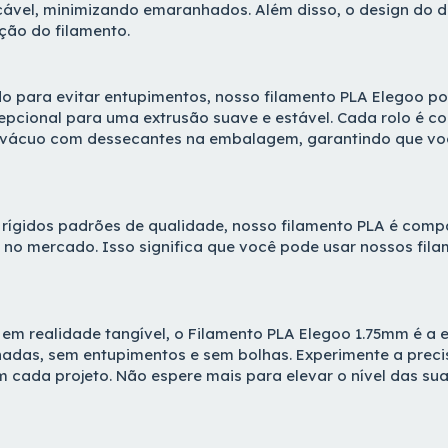
ável, minimizando emaranhados. Além disso, o design do 
ação do filamento.
do para evitar entupimentos, nosso filamento PLA Elegoo po
epcional para uma extrusão suave e estável. Cada rolo é 
a vácuo com dessecantes na embalagem, garantindo que v
rígidos padrões de qualidade, nosso filamento PLA é comp
 no mercado. Isso significa que você pode usar nossos fil
em realidade tangível, o Filamento PLA Elegoo 1.75mm é a e
hadas, sem entupimentos e sem bolhas. Experimente a prec
m cada projeto. Não espere mais para elevar o nível das su