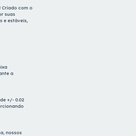
! Criado com o
or suas
 e estáveis,
aixa
ante a
de +/- 0.02
orcionando
sa, nossos