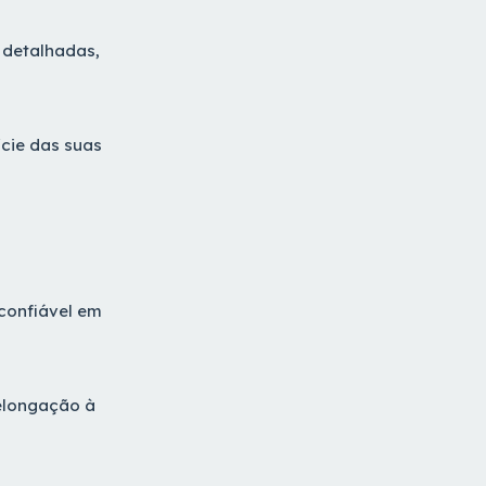
 detalhadas,
cie das suas
 confiável em
 elongação à