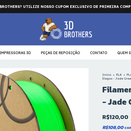
OBS: CUPONS E PROMOÇÕES NÃO CUMULATIVAS
IMPRESSORAS 3D
PEÇAS DE REPOSIÇÃO
CONTATO
QUEM 
Início
>
PLA
>
PL
Elegoo - Jade Gre
Filamen
- Jade 
R$120,00
R$108,00
co