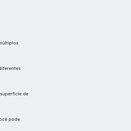
múltiplos
iferentes
superfície de
você pode