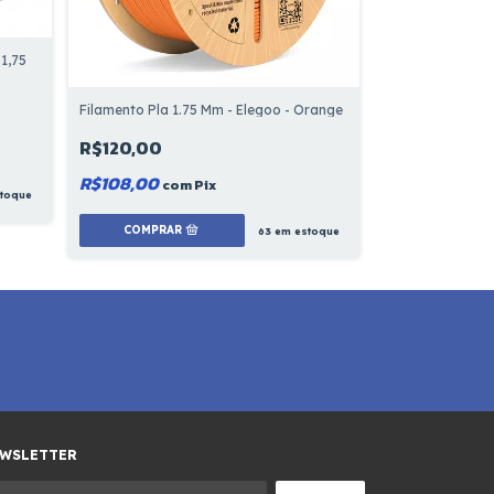
1,75
PLA premium Am
R$106,67
Filamento Pla 1.75 Mm - Elegoo - Orange
R$96,00
R$120,00
com
R$108,00
com
Pix
COMPRAR
toque
63
em estoque
WSLETTER