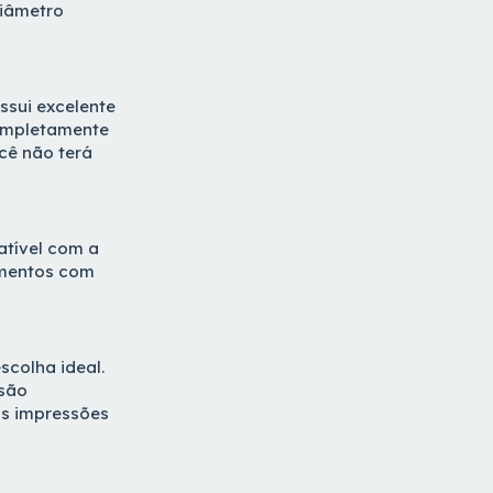
diâmetro
ssui excelente
completamente
ocê não ter
atível com a
amentos com
scolha ideal.
isão
as impressões