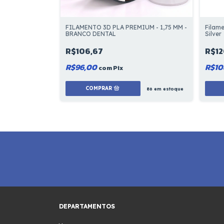
FILAMENTO 3D PLA PREMIUM - 1,75 MM -
Filame
BRANCO DENTAL
Silver
R$106,67
R$12
183
em estoque
R$96,00
R$10
com
Pix
86
em estoque
DEPARTAMENTOS