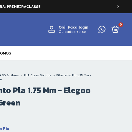
0
Olá!
Faça login
Ou cadastre-se
SOMOS
A 3D Brothers
>
PLA Cores Sólidas
>
Filamento Pla 1.75 Mm -
en
to Pla 1.75 Mm - Elegoo
Green
m
Pix