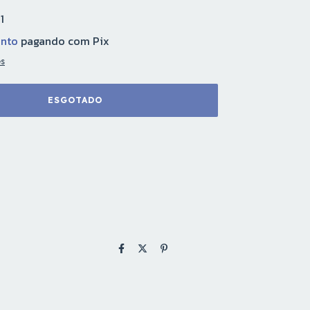
1
onto
pagando com Pix
es