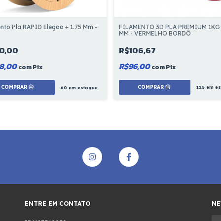
FILAMENTO 3D PLA PREMIUM 1KG 
nto Pla RAPID Elegoo + 1.75 Mm -
MM - VERMELHO BORDÔ
R$106,67
0,00
R$96,00
8,00
com
Pix
com
Pix
125
em es
60
em estoque
ENTRE EM CONTATO
NE