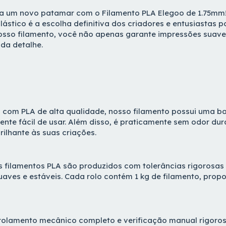
 a um novo patamar com o Filamento PLA Elegoo de 1.75mm
ástico é a escolha definitiva dos criadores e entusiastas p
nosso filamento, você não apenas garante impressões suaves
da detalhe.
 com PLA de alta qualidade, nosso filamento possui uma b
nte fácil de usar. Além disso, é praticamente sem odor dur
lhante às suas criações.
s filamentos PLA são produzidos com tolerâncias rigorosas 
aves e estáveis. Cada rolo contém 1 kg de filamento, prop
nrolamento mecânico completo e verificação manual rigoro